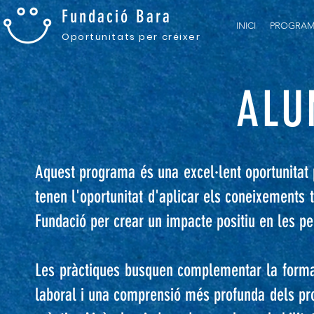
Fundació
Bara
INICI
PROGRAM
Oportunitats pe
r créixer
ALU
Aquest programa és una excel·lent oportunitat p
tenen l'oportunitat d'aplicar els coneixements 
Fundació per crear un impacte positiu en les pe
Les pràctiques busquen complementar la formaci
laboral i una comprensió més profunda dels pro