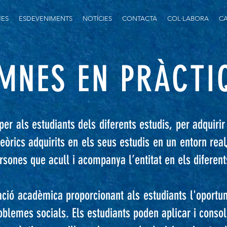
ES
ESDEVENIMENTS
NOTÍCIES
CONTACTA
COL·LABORA
CA
MNES EN PRÀCTI
er als estudiants dels diferents estudis, per adquirir
teòrics adquirits en els seus estudis en un entorn rea
rsones que acull i acompanya l’entitat en els diferent
ó acadèmica proporcionant als estudiants l'oportunita
blemes socials. Els estudiants poden aplicar i consol