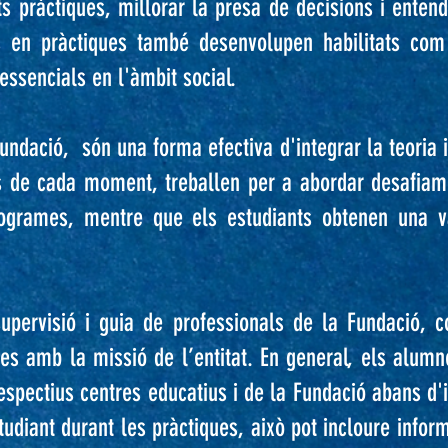
ts pràctiques, millorar la presa de decisions i entend
 en pràctiques també desenvolupen habilitats com 
essencials en l'àmbit social.
undació, són una forma efectiva d'integrar la teoria i
ts de cada moment, treballen per a abordar desafiame
rogrames, mentre que els estudiants obtenen una v
upervisió i guia de professionals de la Fundació, co
ades amb la missió de l’entitat. En general, els alu
espectius centres educatius i de la Fundació abans d'i
diant durant les pràctiques, això pot incloure informe