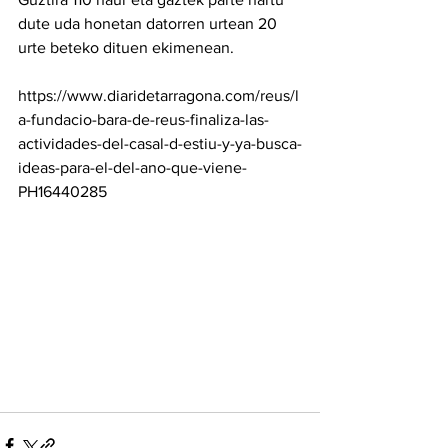
dute uda honetan datorren urtean 20 
urte beteko dituen ekimenean.
https://www.diaridetarragona.com/reus/l
a-fundacio-bara-de-reus-finaliza-las-
actividades-del-casal-d-estiu-y-ya-busca-
ideas-para-el-del-ano-que-viene-
PH16440285