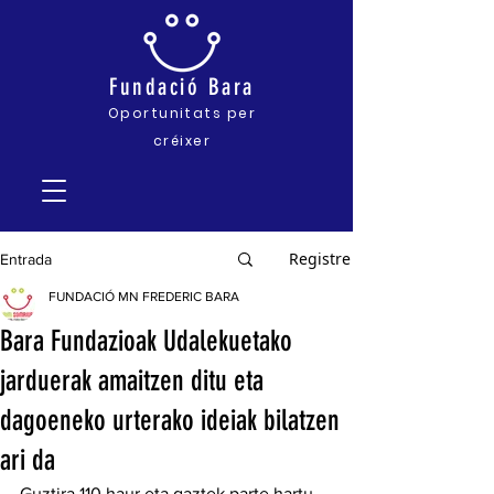
Fundació
Bara
Oportunitats pe
r
créixer
Registre
Entrada
FUNDACIÓ MN FREDERIC BARA
Bara Fundazioak Udalekuetako
jarduerak amaitzen ditu eta
dagoeneko urterako ideiak bilatzen
ari da
Guztira 110 haur eta gaztek parte hartu 