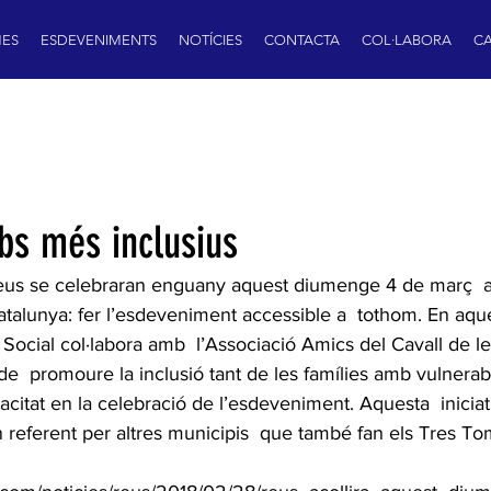
ES
ESDEVENIMENTS
NOTÍCIES
CONTACTA
COL·LABORA
CA
bs més inclusius
eus se celebraran enguany aquest diumenge 4 de març  
talunya: fer l’esdeveniment accessible a  tothom. En aques
 Social col·labora amb  l’Associació Amics del Cavall de 
de  promoure la inclusió tant de les famílies amb vulnerabi
itat en la celebració de l’esdeveniment. Aquesta  iniciat
 referent per altres municipis  que també fan els Tres Tom