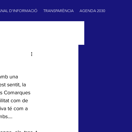
NAL D'INFORMACIÓ
TRANSPARÈNCIA
AGENDA 2030
amb una 
t sentit, la 
les Comarques 
litat com de  
iva té com a 
bs....