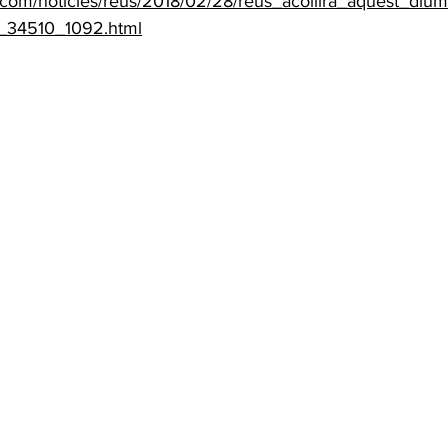
.com/noticies/reus/2018/02/28/reus_acollira_aquest_diu
_34510_1092.html