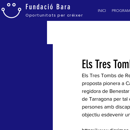
Fundació
Bara
INICI
PROGRAM
Oportunitats pe
r créixer
TOTES LES NOTÍCIES
Els Tres Tom
Els Tres Tombs de R
proposta pionera a Ca
regidora de Benestar
de Tarragona per tal 
persones amb discapac
objectiu esdevenir un