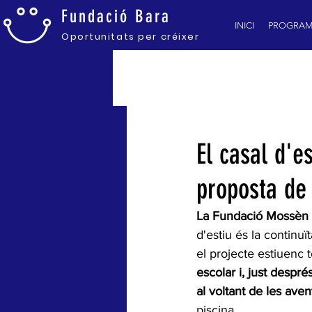
Fundació
Bara
INICI
PROGRAM
Oportunitats pe
r créixer
TOTES LES NOTÍCIES
El casal d'e
proposta de 
La Fundació Mossèn Fr
d'estiu és la continuï
el projecte estiuenc t
escolar i, just despré
al voltant de les ave
piscina.