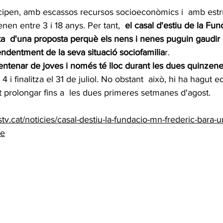
ticipen, amb escassos recursos socioeconòmics i  amb estr
enen entre 3 i 18 anys. Per tant,  
el casal d'estiu de la Fu
ta  d'una proposta perquè els nens i nenes puguin gaudir d'
pendentment de la seva situació sociofamilia
r.
ntenar de joves i només té lloc durant les dues quinzenes
 4 i finalitza el 31 de juliol. No obstant  això, hi ha hagut 
t prolongar fins a  les dues primeres setmanes d'agost.
tv.cat/noticies/casal-destiu-la-fundacio-mn-frederic-bara-
re