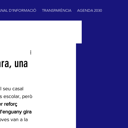
NAL D'INFORMACIÓ
TRANSPARÈNCIA
AGENDA 2030
ara, una
El seu casal 
s escolar, però 
r reforç  
 d'enguany gira 
joves van a la 