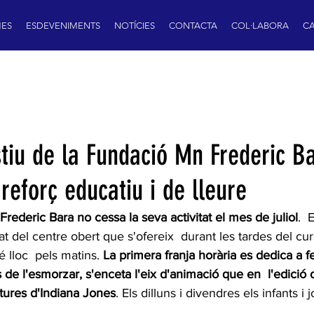
ES
ESDEVENIMENTS
NOTÍCIES
CONTACTA
COL·LABORA
CA
stiu de la Fundació Mn Frederic B
reforç educatiu i de lleure
ederic Bara no cessa la seva activitat el mes de juliol
.  
tat del centre obert que s'ofereix  durant les tardes del cur
é lloc  pels matins. 
La primera franja horària es dedica a fe
s de l'esmorzar, s'enceta l'eix d'animació que en  l'edició
ntures d'Indiana Jones
. Els dilluns i divendres els infants i 