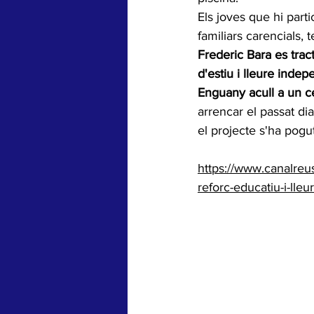
Els joves que hi par
familiars carencials, t
Frederic Bara es trac
d'estiu i lleure inde
Enguany acull a un ce
arrencar el passat dia
el projecte s'ha pogu
https://www.canalreus
reforc-educatiu-i-lleu