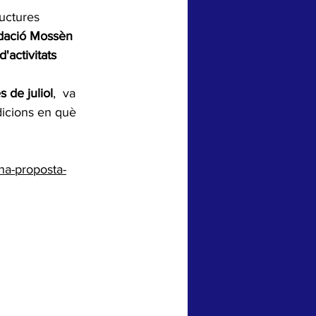
uctures 
ndació Mossèn 
activitats  
 de juliol
,  va 
edicions en què 
una-proposta-